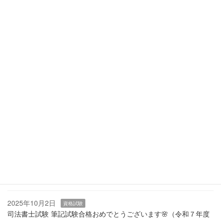
続きを読む
最近の投稿
2026年6月4日
資格試験
令和８年度司法書士試験超直前期！残りの約１か月をどう過ごす
か？（主に勉強の体験談と過去の失敗談等）
2025年10月20日
商業登記関連
業務
令和７年度の休眠会社等の整理作業（みなし解散）が始まりまし
た。それに気が付くタイミングとは？
2025年10月10日
資格試験
令和７年度司法書士試験 口述試験直前。当時の試験当日を振り返
ります。
2025年10月2日
資格試験
司法書士試験 筆記試験合格おめでとうございます🌸（令和７年度