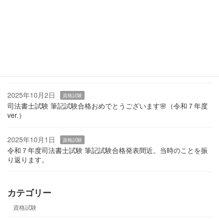
2025年10月20日
商業登記関連
業務
令和７年度の休眠会社等の整理作業（みなし解散）が始まりまし
た。それに気が付くタイミングとは？
2025年10月10日
資格試験
令和７年度司法書士試験 口述試験直前。当時の試験当日を振り返
ります。
2025年10月2日
資格試験
司法書士試験 筆記試験合格おめでとうございます🌸（令和７年度
ver.）
2025年10月1日
資格試験
令和７年度司法書士試験 筆記試験合格発表間近。当時のことを振
り返ります。
カテゴリー
資格試験