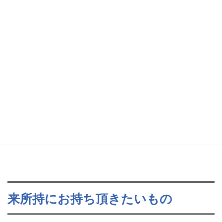
業務に関する内容・費用・業務の流れ・期間
などの当事務所のサービスに関する説明
有料相談 30分：5,000円（税別）
相続・遺言以外の具体的な相談及びアドバイス
ただし有料相談の結果、当事務所に業務をご依頼いただい
た場合は無料となります。
もし頂いた相談料がある場合は
、
費用に充当させていただ
きます。
来所持にお持ち頂きたいもの