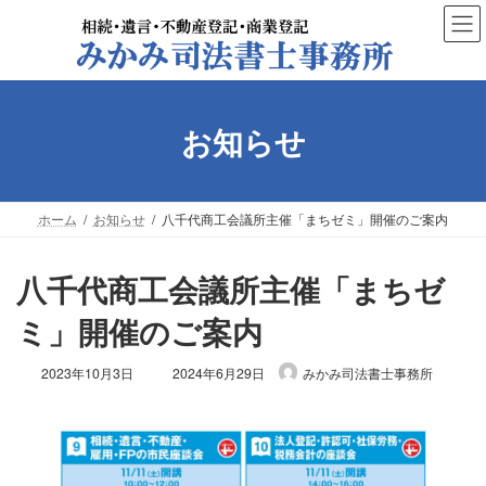
コ
ナ
ン
ビ
テ
ゲ
ン
ー
ツ
シ
へ
ョ
お知らせ
ス
ン
キ
に
ッ
移
プ
動
ホーム
お知らせ
八千代商工会議所主催「まちゼミ」開催のご案内
八千代商工会議所主催「まちゼ
ミ」開催のご案内
最
2023年10月3日
2024年6月29日
みかみ司法書士事務所
終
更
新
日
時