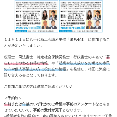
:
１１月１１日に八千代商工会議所主催「
まちゼミ
」に参加するこ
とが決定いたしました。
税理士・司法書士・特定社会保険労務士・行政書士の４名で「
暮
らしにまつわるお得な情報
」や「
起業や法人成りをお考えの市民
の方や個人事業主の方に役に立つ情報
」を発信し、相互に気楽に
語り合える会となっております。
ご参加ご希望の方は是非ご連絡ください♪
＜予約制＞
午前
または
午後
のいずれかのご希望
や
事前のアンケート
などをさ
せていただいて、
事前の受付が完了
となります。
※希望者多数の場合は一定の調整をさせていただきますのでご了承