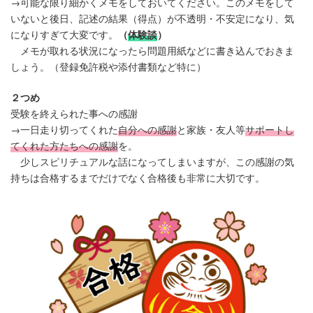
→可能な限り細かくメモをしておいてください。このメモをして
いないと後日、記述の結果（得点）が不透明・不安定になり、気
になりすぎて大変です。
（
体験談
）
メモが取れる状況になったら問題用紙などに書き込んでおきま
しょう。（登録免許税や添付書類など特に）
２つめ
受験を終えられた事への感謝
→一日走り切ってくれた
自分への感謝
と家族・友人等
サポートし
てくれた方たちへの感謝
を。
少しスピリチュアルな話になってしまいますが、この感謝の気
持ちは合格するまでだけでなく合格後も非常に大切です。