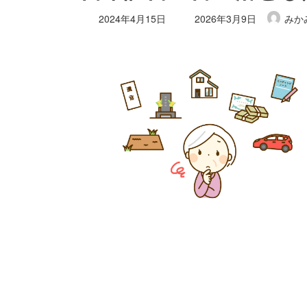
最
2024年4月15日
2026年3月9日
みか
終
更
新
日
時
: