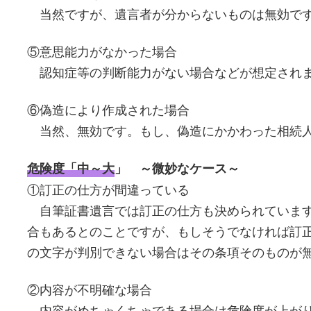
当然ですが、遺言者が分からないものは無効で
⑤意思能力がなかった場合
認知症等の判断能力がない場合などが想定され
⑥偽造により作成された場合
当然、無効です。もし、偽造にかかわった相続人
危険度「中～大
」 ～微妙なケース～
①訂正の仕方が間違っている
自筆証書遺言では訂正の仕方も決められています
合もあるとのことですが、もしそうでなければ訂
の文字が判別できない場合はその条項そのものが
②内容が不明確な場合
内容がめちゃくちゃである場合は危険度が上がり