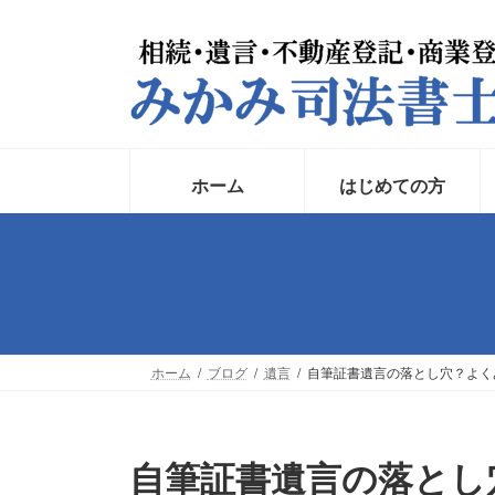
コ
ナ
ン
ビ
テ
ゲ
ン
ー
ツ
シ
へ
ョ
ス
ン
ホーム
はじめての方
キ
に
ッ
移
プ
動
ホーム
ブログ
遺言
自筆証書遺言の落とし穴？よく
自筆証書遺言の落とし