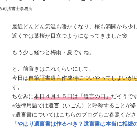
み司法書士事務所
最近どんどん気温も暖かくなり、桜も満開から少
近くでは葉桜が目立つようになってきました🌸
もう少し経つと梅雨・夏ですね。
と、前置きはこれくらいにして、
今日は
自筆証書遺言作成時についやってしまいが
す。
ちなみに
本日４月１５日は「遺言の日」
だそうで
※法律用語では遺言（いごん）と呼称することが多
※遺言書についてはこちらのブログもご参照くださ
「
やはり遺言書は作るべき？遺言書は本当に相続