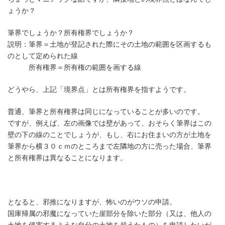
ょうか？
筆界でしょうか？所有権界でしょうか？
説明：筆界＝土地が登記された際にその土地の範囲を区画するも
のとして定められた線
所有権界＝所有権の範囲を画する線
どうやら、上記「境界点」とは所有権界を指すようです。
普通、筆界と所有権界は同じになっていることが多いのです。
ですが、例えば、左の画像では壁があって、おそらく筆界はこの
壁の下の線のことでしょうが、もし、右にお住まいの方が土地を
筆界から横３０ｃｍのところまで左隣地の方に売った場合、筆界
と所有権界は異なることになります。
となると、邪推になりますが、怖いのがウソの申請。
国庫帰属の邪魔になっていた崖部分を除いた部分（又は、他人の
土地を侵害するような自分の土地を超えたもの）を申請したいが