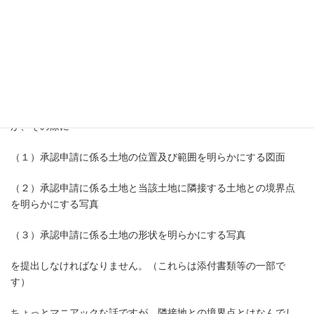
なぁと思っております。
さて、本題です。
帰属させることのできる土地があった場合、土地の所在する都道
府県の法務局・地方法務局（本局）に申請書を提出するのです
が、その際に
（１）承認申請に係る土地の位置及び範囲を明らかにする図面
（２）承認申請に係る土地と当該土地に隣接する土地との境界点
を明らかにする写真
（３）承認申請に係る土地の形状を明らかにする写真
を提出しなければなりません。（これらは添付書類等の一部で
す）
ちょっとマニアックな話ですが、隣接地との境界点とはなんでし